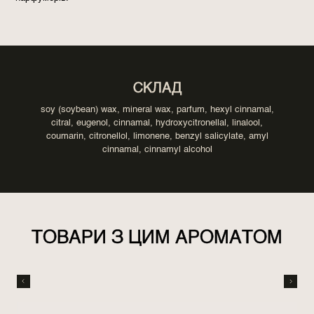
СКЛАД
soy (soybean) wax, mineral wax, parfum, hexyl cinnamal,
citral, eugenol, cinnamal, hydroxycitronellal, linalool,
coumarin, citronellol, limonene, benzyl salicylate, amyl
cinnamal, cinnamyl alcohol
ТОВАРИ З ЦИМ АРОМАТОМ