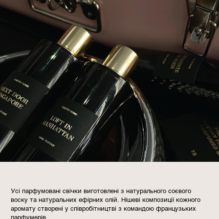
Усі парфумовані свічки виготовлені з натурального соєвого
воску та натуральних ефірних олій. Нішеві композиції кожного
аромату створені у співробітництві з командою французьких
парфумерів.