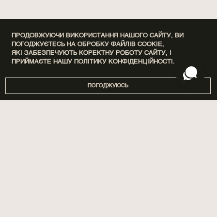
ПРОДОВЖУЮЧИ ВИКОРИСТАННЯ НАШОГО САЙТУ, ВИ
ПОГОДЖУЄТЕСЬ НА ОБРОБКУ ФАЙЛІВ COOKIE,
ЯКІ ЗАБЕЗПЕЧУЮТЬ КОРЕКТНУ РОБОТУ САЙТУ, І
ПРИЙМАЄТЕ НАШУ
ПОЛІТИКУ КОНФІДЕНЦІЙНОСТІ.
ПОГОДЖУЮСЬ
DISCOVERY SETS
ПРО НАС
ДІМ
МАГАЗИНИ
ПАРФУМИ
БРЕНДУВАННЯ
ДОГЛЯД
СПІВПРАЦЯ
SPA BY POETRY HOME
АРОМАТИЗАЦІЯ ПРИМІЩЕНЬ
САШЕ
БЛОГ
ПОДАРУНКИ
ДОСТАВКА ТА ОПЛАТА
АКСЕСУАРИ
ГАРАНТІЯ ТА ПОВЕРНЕННЯ