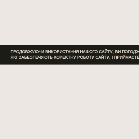
ПРОДОВЖУЮЧИ ВИКОРИСТАННЯ НАШОГО САЙТУ, ВИ ПОГОДЖУ
ЯКІ ЗАБЕЗПЕЧУЮТЬ КОРЕКТНУ РОБОТУ САЙТУ, І ПРИЙМАЄТ
DISCOVERY SETS
ДІМ
ПАРФУМИ
ДОГЛЯД
SPA BY POETRY HOME
САШЕ
ПОДАРУНКИ
АКСЕСУАРИ