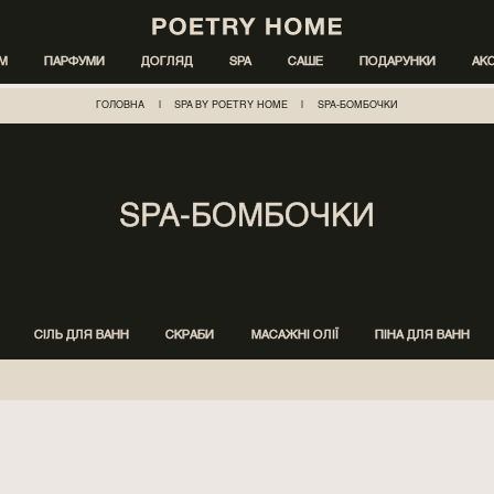
ІМ
ПАРФУМИ
ДОГЛЯД
SPA
САШЕ
ПОДАРУНКИ
АК
ГОЛОВНА
|
SPA BY POETRY HOME
|
SPA-БОМБОЧКИ
SPA-БОМБОЧКИ
СІЛЬ ДЛЯ ВАНН
СКРАБИ
МАСАЖНІ ОЛІЇ
ПІНА ДЛЯ ВАНН