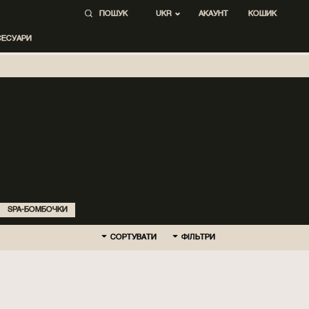
ПОШУК
АКАУНТ
КОШИК
UKR
СЕСУАРИ
SPA-БОМБОЧКИ
СОРТУВАТИ
ФІЛЬТРИ
ЗА ЗАМОВЧЕННЯМ
СПОЧАТКУ НОВІ
СПОЧАТКУ ДЕШЕВШЕ
СПОЧАТКУ ДОРОЖЧЕ