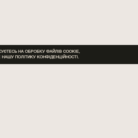
ЄТЕСЬ НА ОБРОБКУ ФАЙЛІВ COOKIE,
Е НАШУ
ПОЛІТИКУ КОНФІДЕНЦІЙНОСТІ.
INST
PINTEREST
TELEGRAM
VIBER
+38 067 230 94 44