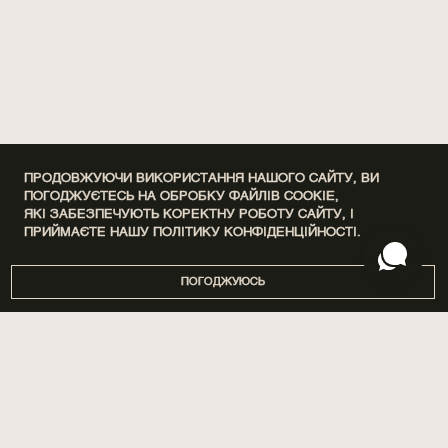
ПРОДОВЖУЮЧИ ВИКОРИСТАННЯ НАШОГО САЙТУ, ВИ
ПОГОДЖУЄТЕСЬ НА ОБРОБКУ ФАЙЛІВ COOKIE,
ЯКІ ЗАБЕЗПЕЧУЮТЬ КОРЕКТНУ РОБОТУ САЙТУ, І
ПРИЙМАЄТЕ НАШУ
ПОЛІТИКУ КОНФІДЕНЦІЙНОСТІ.
ПОГОДЖУЮСЬ
DISCOVERY SETS
ПРО НАС
ДІМ
МАГАЗИНИ
ПАРФУМИ
БРЕНДУВАННЯ
ДОГЛЯД
СПІВПРАЦЯ
SPA BY POETRY HOME
АРОМАТИЗАЦІЯ ПРИМІЩЕНЬ