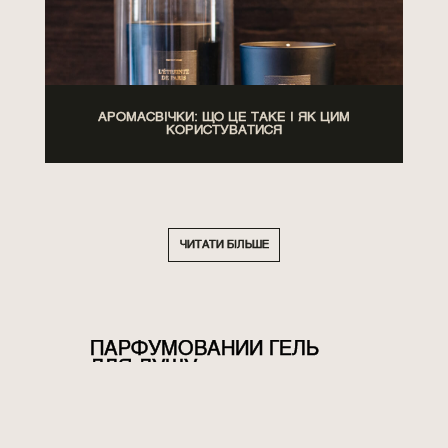
АРОМАСВІЧКИ: ЩО ЦЕ ТАКЕ І ЯК ЦИМ
КОРИСТУВАТИСЯ
ЧИТАТИ БІЛЬШЕ
ПАРФУМОВАНИЙ ГЕЛЬ
ДЛЯ ДУШУ
Водні процедури для сучасної людини
важливі не лише з виключно утилітарної
точки зору. Кожен похід у душ – це