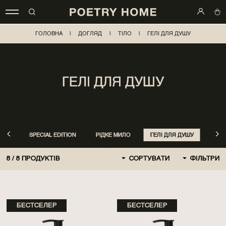
ГОЛОВНА
|
ДОГЛЯД
|
ТІЛО
|
ГЕЛІ ДЛЯ ДУШУ
ГЕЛІ ДЛЯ ДУШУ
SPECIAL EDITION
РІДКЕ МИЛО
ГЕЛІ ДЛЯ ДУШУ
ПІЛ
8
/
8
ПРОДУКТІВ
СОРТУВАТИ
ФІЛЬТРИ
ЗА ЗАМОВЧЕННЯМ
СПОЧАТКУ НОВІ
БЕСТСЕЛЕР
БЕСТСЕЛЕР
СПОЧАТКУ ДЕШЕВШЕ
СПОЧАТКУ ДОРОЖЧЕ