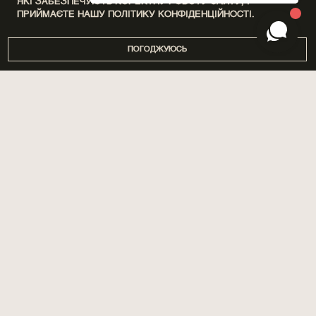
ЯКІ ЗАБЕЗПЕЧУЮТЬ КОРЕКТНУ РОБОТУ САЙТУ, І
ПРИЙМАЄТЕ НАШУ
ПОЛІТИКУ КОНФІДЕНЦІЙНОСТІ.
ПОГОДЖУЮСЬ
DISCOVERY SETS
ПРО НАС
ДІМ
МАГАЗИНИ
ПАРФУМИ
БРЕНДУВАННЯ
ДОГЛЯД
СПІВПРАЦЯ
SPA BY POETRY HOME
АРОМАТИЗАЦІЯ ПРИМІЩЕНЬ
САШЕ
БЛОГ
ПОДАРУНКИ
ДОСТАВКА ТА ОПЛАТА
АКСЕСУАРИ
ГАРАНТІЯ ТА ПОВЕРНЕННЯ
ПУБЛІЧНА ОФЕРТА
ПОЛІТИКА КОНФІДЕНЦІЙНОСТІ