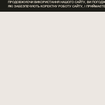
ПРОДОВЖУЮЧИ ВИКОРИСТАННЯ НАШОГО САЙТУ, ВИ ПОГОДЖУ
ЯКІ ЗАБЕЗПЕЧУЮТЬ КОРЕКТНУ РОБОТУ САЙТУ, І ПРИЙМАЄТ
ОСНОВНІ НОТИ
БОБИ ТОНКА, БУРШТИН, ЖАСМИН, КОНВАЛІЯ, ЛОТОС, М'
НОТИ СЕРЦЯ
ВЕТИВЕР, ЖАСМИН, КЕДР, КОНВАЛІЯ, ЛАКРИЦЯ, 