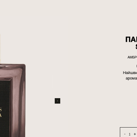
ПА
АМБР
Найшви
арома
-
+