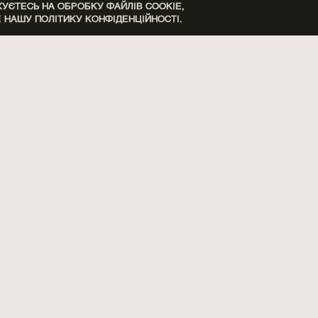
ЄТЕСЬ НА ОБРОБКУ ФАЙЛІВ COOKIE,
Е НАШУ
ПОЛІТИКУ КОНФІДЕНЦІЙНОСТІ.
ЯТА, ПАЧУЛІ, ТРОЯНДА
АНІС, ГВОЗ
ПАЧУЛІ, ТРОЯНДА
БІЛИЙ МУСКУС, БОБИ 
СКЛАД