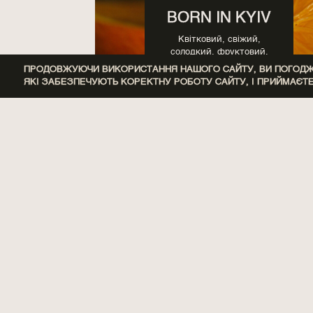
BORN IN KYIV
Квітковий, свіжий,
солодкий, фруктовий,
цитрусовий, ягідний
ПРОДОВЖУЮЧИ ВИКОРИСТАННЯ НАШОГО САЙТУ, ВИ ПОГОДЖУ
ЯКІ ЗАБЕЗПЕЧУЮТЬ КОРЕКТНУ РОБОТУ САЙТУ, І ПРИЙМАЄТ
INVISIBLE ABU
DHABI
Квітковий, пряний,
солодкий, тютюновий,
фруктовий, ягідний