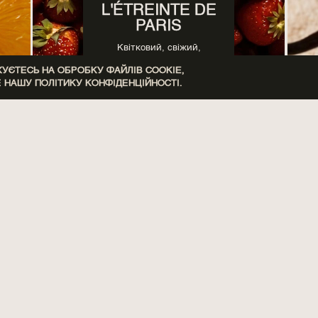
L'ÉTREINTE DE
PARIS
Квітковий, свіжий,
солодкий, фруктовий,
ЄТЕСЬ НА ОБРОБКУ ФАЙЛІВ COOKIE,
цитрусовий, ягідний
Е НАШУ
ПОЛІТИКУ КОНФІДЕНЦІЙНОСТІ.
RIVA DEL
GARDA PALACE
Квітковий, свіжий