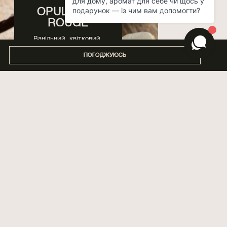
OPULENCE
ROUGE
Ванільний, квітковий,
пудровий, солодкий
ПОГОДЖУЮСЬ
LAST CALL TO
BARCELONA
Квітковий, морський,
свіжий