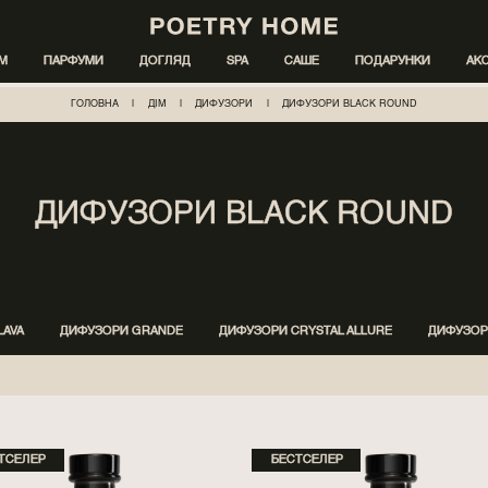
ІМ
ПАРФУМИ
ДОГЛЯД
SPA
САШЕ
ПОДАРУНКИ
АК
ГОЛОВНА
|
ДІМ
|
ДИФУЗОРИ
|
ДИФУЗОРИ BLACK ROUND
ДИФУЗОРИ BLACK ROUND
LAVA
ДИФУЗОРИ GRANDE
ДИФУЗОРИ CRYSTAL ALLURE
ДИФУЗОР
ТСЕЛЕР
БЕСТСЕЛЕР