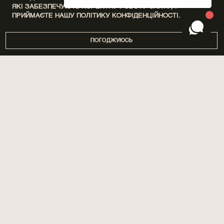
ЯКІ ЗАБЕЗПЕЧУЮТЬ КОРЕКТНУ РОБОТУ САЙТУ, І
ПРИЙМАЄТЕ НАШУ
ПОЛІТИКУ КОНФІДЕНЦІЙНОСТІ.
ПОГОДЖУЮСЬ
DISCOVERY SETS
ПРО НАС
ДІМ
МАГАЗИНИ
ПАРФУМИ
БРЕНДУВАННЯ
ДОГЛЯД
СПІВПРАЦЯ
SPA BY POETRY HOME
АРОМАТИЗАЦІЯ ПРИМІЩЕНЬ
САШЕ
БЛОГ
ПОДАРУНКИ
ДОСТАВКА ТА ОПЛАТА
АКСЕСУАРИ
ГАРАНТІЯ ТА ПОВЕРНЕННЯ
ПУБЛІЧНА ОФЕРТА
ПОЛІТИКА КОНФІДЕНЦІЙНОСТІ