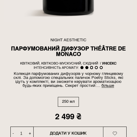
NIGHT AESTHETIC
ПАРФУМОВАНИЙ ДИФУЗОР THÉÂTRE DE
MONACO
КВІТКОВИЙ, КВІТКОВО-МУСКУСНИЙ, СХІДНИЙ
|
УНІСЕКС
ІНТЕНСИВНІСТЬ АРОМАТУ:
Колекція парфумованих дифузорів у чорному глянцевому
склі. За допомогою спеціальних паличок Poetry Sticks, які
ідуть у комплекті, ви зможете керувати ароматизацією
будь-яких приміщень. Секрет простий:...
більше
250 мл
2 499
₴
-
+
ДОДАТИ У КОШИК