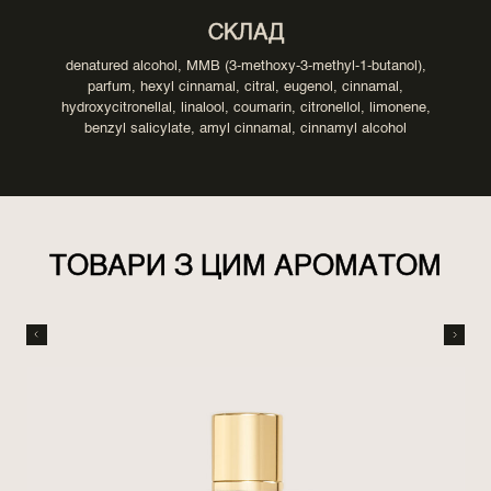
СКЛАД
denatured alcohol, MMB (3-methoxy-3-methyl-1-butanol),
parfum, hexyl cinnamal, citral, eugenol, cinnamal,
hydroxycitronellal, linalool, coumarin, citronellol, limonene,
benzyl salicylate, amyl cinnamal, cinnamyl alcohol
ТОВАРИ З ЦИМ АРОМАТОМ