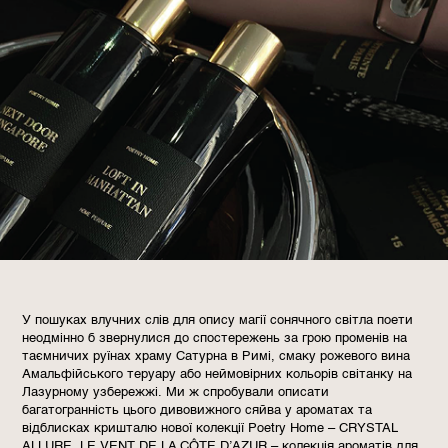
У пошуках влучних слів для опису магії сонячного світла поети
неодмінно б звернулися до спостережень за грою променів на
таємничих руїнах храму Сатурна в Римі, смаку рожевого вина
Амальфійського теруару або неймовірних кольорів світанку на
Лазурному узбережжі. Ми ж спробували описати
багатогранність цього дивовижного сяйва у ароматах та
відблисках кришталю нової колекції Poetry Home – CRYSTAL
ALLURE. LE VENT DE LA CÔTE D’AZUR – колекція ароматів для