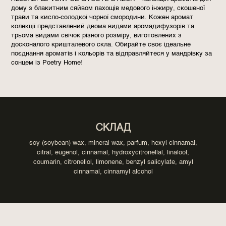
дому з блакитним сяйвом пахощів медового інжиру, скошеної
трави та кисло-солодкої чорної смородини. Кожен аромат
колекції представлений двома видами аромадифузорів та
трьома видами свічок різного розміру, виготовлених з
досконалого кришталевого скла. Обирайте своє ідеальне
поєднання ароматів і кольорів та відправляйтеся у мандрівку за
сонцем із Poetry Home!
СКЛАД
soy (soybean) wax, mineral wax, parfum, hexyl cinnamal,
citral, eugenol, cinnamal, hydroxycitronellal, linalool,
coumarin, citronellol, limonene, benzyl salicylate, amyl
cinnamal, cinnamyl alcohol