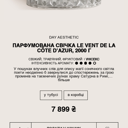
DAY AESTHETIC
ПАРФУМОВАНА СВІЧКА LE VENT DE LA
CÔTE D’AZUR, 2000 Г
СВІЖИЙ, ТРАВ'ЯНИЙ, ФРУКТОВИЙ
|
УНІСЕКС
ІНТЕНСИВНІСТЬ АРОМАТУ:
У пошуках влучних слів для опису магії сонячного світла
поети неодмінно б звернулися до спостережень за грою
променів на таємничих руїнах храму Сатурна в Римі,...
більше
у тубусі
в коробці
7 899 ₴