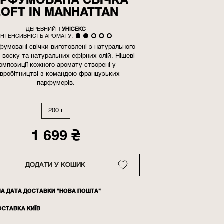
РФУМОВАНА СВІЧКА
LOFT IN MANHATTAN
ДЕРЕВНИЙ
|
УНІСЕКС
ІНТЕНСИВНІСТЬ АРОМАТУ:
фумовані свічки виготовлені з натурального
 воску та натуральних ефірних олій. Нішеві
омпозиції кожного аромату створені у
івробітництві з командою французьких
парфумерів.
200 г
1 699
₴
ДОДАТИ У КОШИК
НА ДАТА ДОСТАВКИ "НОВА ПОШТА"
ОСТАВКА КИЇВ