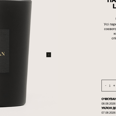
ПА
Усі пар
соєвого
к
сп
-
+
ОЧІКУВА
08.08.2026
УКЛОН Д
07.08.2026