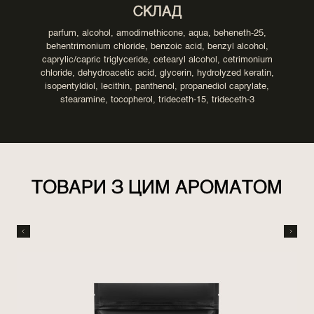
СКЛАД
parfum, alcohol, amodimethicone, aqua, beheneth-25,
behentrimonium chloride, benzoic acid, benzyl alcohol,
caprylic/capric triglyceride, cetearyl alcohol, cetrimonium
chloride, dehydroacetic acid, glycerin, hydrolyzed keratin,
isopentyldiol, lecithin, panthenol, propanediol caprylate,
stearamine, tocopherol, trideceth-15, trideceth-3
ТОВАРИ З ЦИМ АРОМАТОМ