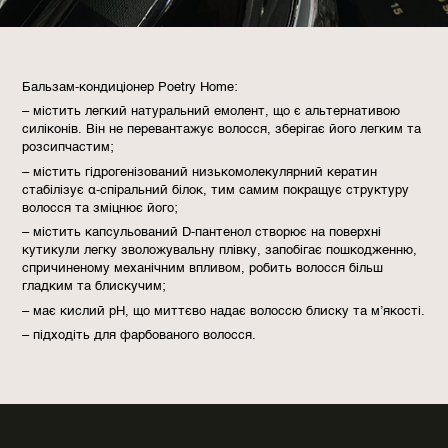
Бальзам-кондиціонер Poetry Home:
– містить легкий натуральний емолент, що є альтернативою
силіконів. Він не перевантажує волосся, зберігає його легким та
розсипчастим;
– містить гідрогенізований низькомолекулярний кератин
стабілізує α-спіральний білок, тим самим покращує структуру
волосся та зміцнює його;
– містить капсульований D-пантенол створює на поверхні
кутикули легку зволожувальну плівку, запобігає пошкодженню,
спричиненому механічним впливом, робить волосся більш
гладким та блискучим;
– має кислий рН, що миттєво надає волоссю блиску та м’якості.
– підходіть для фарбованого волосся.