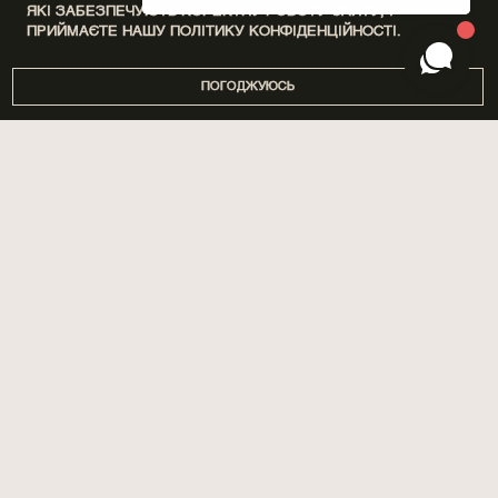
ЯКІ ЗАБЕЗПЕЧУЮТЬ КОРЕКТНУ РОБОТУ САЙТУ, І
ПРИЙМАЄТЕ НАШУ
ПОЛІТИКУ КОНФІДЕНЦІЙНОСТІ.
ПОГОДЖУЮСЬ
DISCOVERY SETS
ПРО НАС
ДІМ
МАГАЗИНИ
ПАРФУМИ
БРЕНДУВАННЯ
ДОГЛЯД
СПІВПРАЦЯ
SPA BY POETRY HOME
АРОМАТИЗАЦІЯ ПРИМІЩЕНЬ
САШЕ
БЛОГ
ПОДАРУНКИ
ДОСТАВКА ТА ОПЛАТА
АКСЕСУАРИ
ГАРАНТІЯ ТА ПОВЕРНЕННЯ
ПУБЛІЧНА ОФЕРТА
ПОЛІТИКА КОНФІДЕНЦІЙНОСТІ