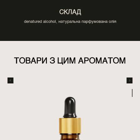
СКЛАД
denatured alcohol, натуральна парфумована олія
ТОВАРИ З ЦИМ АРОМАТОМ