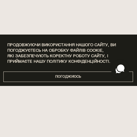
ПРОДОВЖУЮЧИ ВИКОРИСТАННЯ НАШОГО САЙТУ, ВИ
ПОГОДЖУЄТЕСЬ НА ОБРОБКУ ФАЙЛІВ COOKIE,
ЯКІ ЗАБЕЗПЕЧУЮТЬ КОРЕКТНУ РОБОТУ САЙТУ, І
ПРИЙМАЄТЕ НАШУ
ПОЛІТИКУ КОНФІДЕНЦІЙНОСТІ.
ПОГОДЖУЮСЬ
DISCOVERY SETS
ПРО НАС
ДІМ
МАГАЗИНИ
ПАРФУМИ
БРЕНДУВАННЯ
ДОГЛЯД
СПІВПРАЦЯ
SPA BY POETRY HOME
АРОМАТИЗАЦІЯ ПРИМІЩЕНЬ