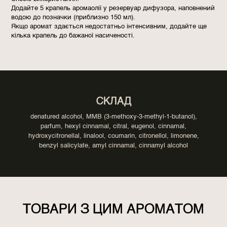
Додайте 5 крапель аромаолії у резервуар дифузора, наповнений
водою до позначки (приблизно 150 мл).
Якщо аромат здається недостатньо інтенсивним, додайте ще
кілька крапель до бажаної насиченості.
СКЛАД
denatured alcohol, MMB (3-methoxy-3-methyl-1-butanol),
parfum, hexyl cinnamal, citral, eugenol, cinnamal,
hydroxycitronellal, linalool, coumarin, citronellol, limonene,
benzyl salicylate, amyl cinnamal, cinnamyl alcohol
ТОВАРИ З ЦИМ АРОМАТОМ