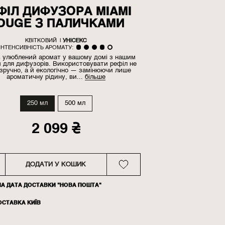
ФІЛ ДИФУЗОРА MIAMI
OUGE З ПАЛИЧКАМИ
КВІТКОВИЙ
|
УНІСЕКС
ІНТЕНСИВНІСТЬ АРОМАТУ:
ь улюблений аромат у вашому домі з нашим
 для дифузорів. Використовувати рефіл не
зручно, а й екологічно — замінюючи лише
ароматичну рідину, ви...
більше
250 мл
500 мл
2 099 ₴
ДОДАТИ У КОШИК
НА ДАТА ДОСТАВКИ "НОВА ПОШТА"
ОСТАВКА КИЇВ