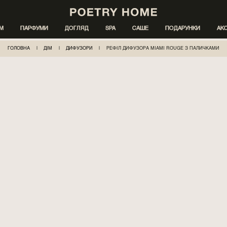
ІМ
ПАРФУМИ
ДОГЛЯД
SPA
САШЕ
ПОДАРУНКИ
АК
ГОЛОВНА
|
ДІМ
|
ДИФУЗОРИ
|
РЕФІЛ ДИФУЗОРА MIAMI ROUGE З ПАЛИЧКАМИ