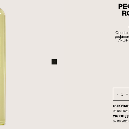
РЕ
R
Оновіт
рефілом
лише 
-
+
ОЧІКУВА
08.08.2026
УКЛОН Д
07.08.2026