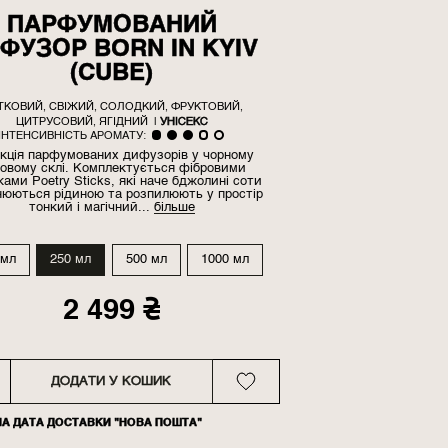
ПАРФУМОВАНИЙ
ФУЗОР BORN IN KYIV
(CUBE)
ІТКОВИЙ, СВІЖИЙ, СОЛОДКИЙ, ФРУКТОВИЙ,
ЦИТРУСОВИЙ, ЯГІДНИЙ
|
УНІСЕКС
ІНТЕНСИВНІСТЬ АРОМАТУ:
кція парфумованих дифузорів у чорному
овому склі. Комплектується фібровими
ами Poetry Sticks, які наче бджолині соти
нюються рідиною та розпилюють у простір
тонкий і магічний...
більше
 мл
250 мл
500 мл
1000 мл
2 499 ₴
ДОДАТИ У КОШИК
НА ДАТА ДОСТАВКИ "НОВА ПОШТА"