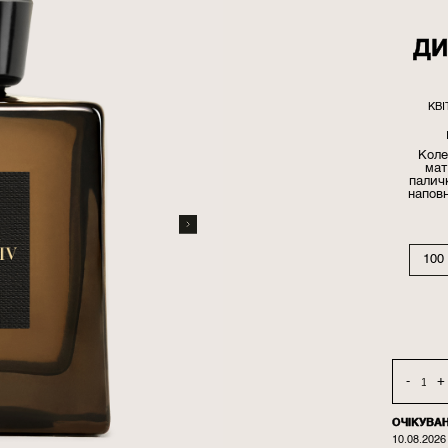
ДИ
КВ
Коле
мат
паличк
напов
100
-
+
ОЧІКУВА
10.08.2026