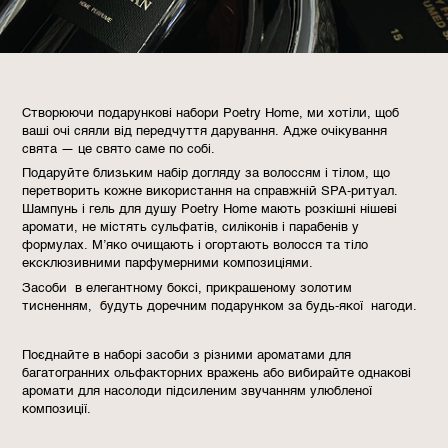
Створюючи подарункові набори Poetry Home, ми хотіли, щоб
ваші очі сяяли від передчуття дарування. Адже очікування
свята — це свято саме по собі.
Подаруйте близьким набір догляду за волоссям і тілом, що
перетворить кожне використання на справжній SPA-ритуал.
Шампунь і гель для душу Poetry Home мають розкішні нішеві
аромати, не містять сульфатів, силіконів і парабенів у
формулах. М’яко очищають і огортають волосся та тіло
ексклюзивними парфумерними композиціями.
Засоби в елегантному боксі, прикрашеному золотим
тисненням, будуть доречним подарунком за будь-якої нагоди.
Поєднайте в наборі засоби з різними ароматами для
багатогранних ольфакторних вражень або вибирайте однакові
аромати для насолоди підсиленим звучанням улюбленої
композиції.