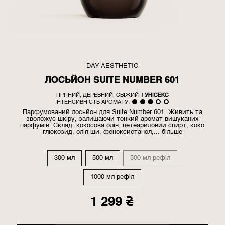
DAY AESTHETIC
ЛОСЬЙОН SUITE NUMBER 601
ПРЯНИЙ, ДЕРЕВНИЙ, СВІЖИЙ
|
УНІСЕКС
ІНТЕНСИВНІСТЬ АРОМАТУ:
Парфумований лосьйон для Suite Number 601. Живить та
зволожує шкіру, залишаючи тонкий аромат вишуканих
парфумів. Склад: кокосова олія, цетеариловий спирт, коко
глюкозид, олія ши, феноксиетанол,...
більше
300 мл
500 мл
500 мл рефіл
1000 мл рефіл
1 299 ₴