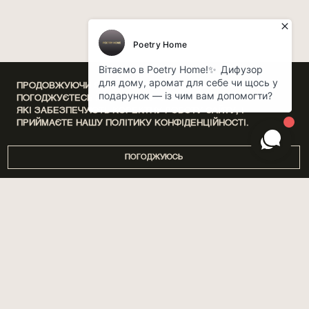
ПРОДОВЖУЮЧИ ВИКОРИСТАННЯ НАШОГО САЙТУ, ВИ
ПОГОДЖУЄТЕСЬ НА ОБРОБКУ ФАЙЛІВ COOKIE,
ЯКІ ЗАБЕЗПЕЧУЮТЬ КОРЕКТНУ РОБОТУ САЙТУ, І
ПРИЙМАЄТЕ НАШУ
ПОЛІТИКУ КОНФІДЕНЦІЙНОСТІ.
ПОГОДЖУЮСЬ
DISCOVERY SETS
ПРО НАС
ДІМ
МАГАЗИНИ
ПАРФУМИ
БРЕНДУВАННЯ
ДОГЛЯД
СПІВПРАЦЯ
SPA BY POETRY HOME
АРОМАТИЗАЦІЯ ПРИМІЩЕНЬ
САШЕ
БЛОГ