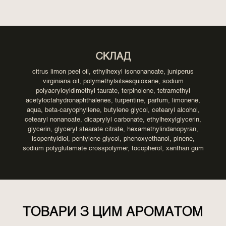
СКЛАД
citrus limon peel oil, ethylhexyl isononanoate, juniperus
virginiana oil, polymethylsilsesquioxane, sodium
polyacryloyldimethyl taurate, terpinolene, tetramethyl
acetyloctahydronaphthalenes, turpentine, parfum, limonene,
aqua, beta-caryophyllene, butylene glycol, cetearyl alcohol,
cetearyl nonanoate, dicaprylyl carbonate, ethylhexylglycerin,
glycerin, glyceryl stearate citrate, hexamethylindanopyran,
isopentyldiol, pentylene glycol, phenoxyethanol, pinene,
sodium polyglutamate crosspolymer, tocopherol, xanthan gum
ТОВАРИ З ЦИМ АРОМАТОМ