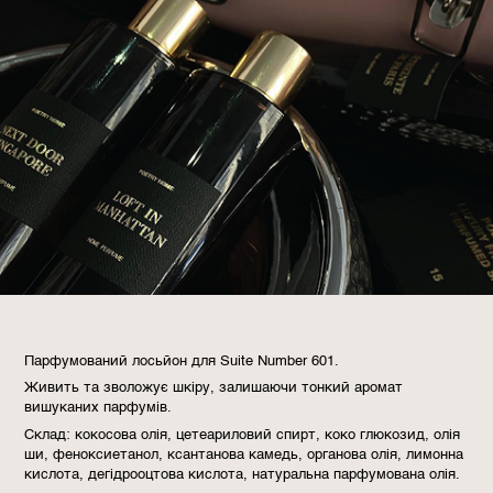
Парфумований лосьйон для Suite Number 601.
Живить та зволожує шкіру, залишаючи тонкий аромат
вишуканих парфумів.
Склад: кокосова олія, цетеариловий спирт, коко глюкозид, олія
ши, феноксиетанол, ксантанова камедь, органова олія, лимонна
кислота, дегідрооцтова кислота, натуральна парфумована олія.