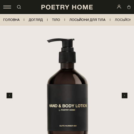
ГОЛОВНА
|
ДОГЛЯД
|
ТІЛО
|
ЛОСЬЙОНИ ДЛЯ ТІЛА
|
ЛОСЬЙОН S