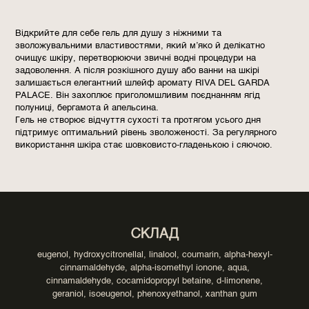
Відкрийте для себе гель для душу з ніжними та
зволожувальними властивостями, який м’яко й делікатно
очищує шкіру, перетворюючи звичні водні процедури на
задоволення. А після розкішного душу або ванни на шкірі
залишається елегантний шлейф аромату RIVA DEL GARDA
PALACE. Він захоплює приголомшливим поєднанням ягід
полуниці, бергамота й апельсина.
Гель не створює відчуття сухості та протягом усього дня
підтримує оптимальний рівень зволоженості. За регулярного
використання шкіра стає шовковисто-гладенькою і сяючою.
СКЛАД
eugenol, hydroxycitronellal, linalool, coumarin, alpha-hexyl-
cinnamaldehyde, alpha-isomethyl ionone, aqua,
cinnamaldehyde, cocamidopropyl betaine, d-limonene,
geraniol, isoeugenol, phenoxyethanol, xanthan gum