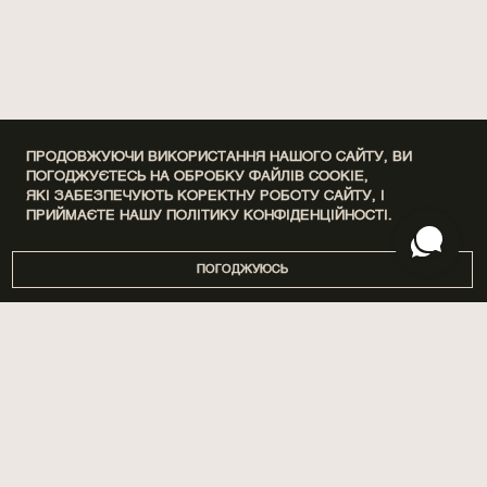
ПРОДОВЖУЮЧИ ВИКОРИСТАННЯ НАШОГО САЙТУ, ВИ
ПОГОДЖУЄТЕСЬ НА ОБРОБКУ ФАЙЛІВ COOKIE,
ЯКІ ЗАБЕЗПЕЧУЮТЬ КОРЕКТНУ РОБОТУ САЙТУ, І
ПРИЙМАЄТЕ НАШУ
ПОЛІТИКУ КОНФІДЕНЦІЙНОСТІ.
ПОГОДЖУЮСЬ
DISCOVERY SETS
ПРО НАС
ДІМ
МАГАЗИНИ
ПАРФУМИ
БРЕНДУВАННЯ
ДОГЛЯД
СПІВПРАЦЯ
SPA BY POETRY HOME
АРОМАТИЗАЦІЯ ПРИМІЩЕНЬ
САШЕ
БЛОГ