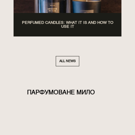
PERFUMED CANDLES: WHAT IT IS AND HOW TO
USE IT
ALL NEWS
ПАРФУМОВАНЕ МИЛО
Делікатна формула нашого мила з
ароматом парфуму ідеально підходить для
повсякденного догляду за тілом,
забезпечуючи надійний захист від
мікробів. Тверде парфумоване мило не
сушить і не стягує шкіру. Воно живить і
зволожує її, перетворюючи навіть такий