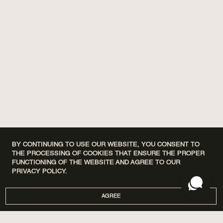
простий процес, умивання на особливий
ритуал.
3 ПРИЧИНИ КУПИТИ
ПАРФУМОВАНЕ МИЛО
В асортименті інтернет-магазину Poetry
Home представлено понад десять видів
туалетного мила з ароматом парфумів та
квітів
. М’які та насичені, квіткові та терпкі
ноти
– якому аромату віддасте перевагу
саме ви? Але, це не єдина причина, через
яку ми рекомендуємо звернути увагу на
наше ароматне мило для рук:
100% натуральний склад без хімічних
ароматів. Ідеальний варіант для
дбайливого та безпечного очищення.
BY CONTINUING TO USE OUR WEBSITE, YOU CONSENT TO
THE PROCESSING OF COOKIES THAT ENSURE THE PROPER
Авторський ненав’язливий
букет
FUNCTIONING OF THE WEBSITE AND AGREE TO OUR
ароматів, розроблений нашими
PRIVACY POLICY.
парфумерами. До речі, всі засоби,
представлені в нашому каталозі (мило,
гелі для душу, аромасвічі, дифузори)
AGREE
об’єднані єдиними композиціями,
тому улюблений аромат буде з вами
завжди.
DISCOVERY SETS
ПРО НАС