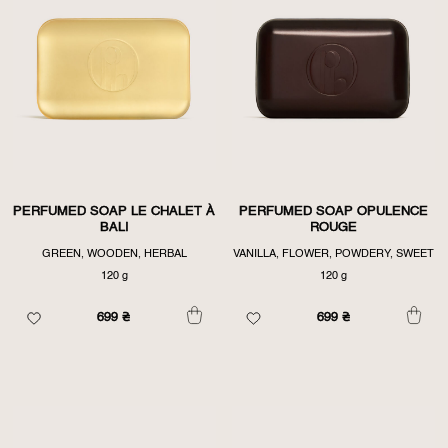
PERFUMED SOAP LE CHALET À
PERFUMED SOAP OPULENCE
BALI
ROUGE
GREEN, WOODEN, HERBAL
VANILLA, FLOWER, POWDERY, SWEET
120 g
120 g
699
₴
699
₴