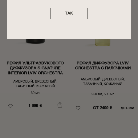
ТАК
РЕФИЛ УЛЬТРАЗВУКОВОГО
РЕФИЛ ДИФФУЗОРА LVIV
ДИФФУЗОРА SIGNATURE
ORCHESTRA С ПАЛОЧКАМИ
INTERIOR LVIV ORCHESTRA
АМБРОВЫЙ, ДРЕВЕСНЫЙ,
АМБРОВЫЙ, ДРЕВЕСНЫЙ,
ТАБАЧНЫЙ, КОЖАНЫЙ
ТАБАЧНЫЙ, КОЖАНЫЙ
30 мл
250 мл, 500 мл
1 899
₴
ОТ 2499 ₴
детали