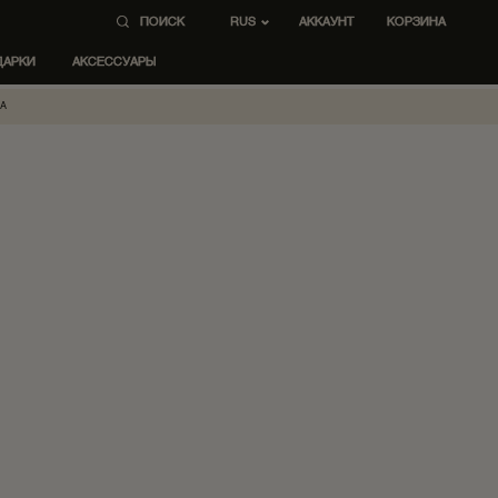
ПОИСК
AККАУНТ
КОРЗИНА
RUS
ДАРКИ
АКСЕССУАРЫ
RA