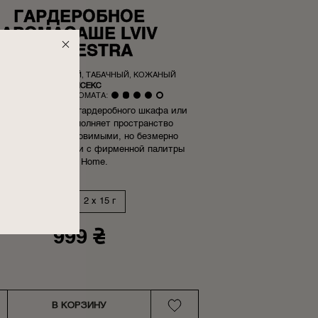
ГАРДЕРОБНОЕ
АРОМАСАШЕ LVIV
ORCHESTRA
РОВЫЙ, ДРЕВЕСНЫЙ, ТАБАЧНЫЙ, КОЖАНЫЙ
|
УНИСЕКС
НТЕНСИВНОСТЬ АРОМАТА:
ьный формат для гардеробного шкафа или
ода с бельем. Наполняет пространство
йфовыми, чуть уловимыми, но безмерно
ческими ароматами с фирменной палитры
Poetry Home.
15 г
2 x 15 г
999 ₴
В КОРЗИНУ