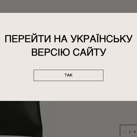
АМБ
ПЕРЕЙТИ НА УКРАЇНСЬКУ
И
Идеал
ВЕРСІЮ САЙТУ
ком
шле
маги
ТАК
-
+