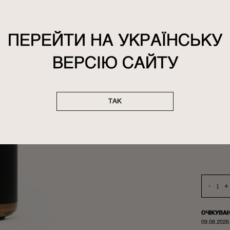
Т
ПЕРЕЙТИ НА УКРАЇНСЬКУ
ВАНИЛЬ
И
ВЕРСІЮ САЙТУ
Ваши лю
рубашк
подверг
спр
ТАК
-
+
ОЧІКУВА
09.08.2026