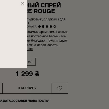
ЕКСТИЛЬНЫЙ СПРЕЙ
OPULENCE ROUGE
НЫЙ, ЦВЕТОЧНЫЙ, ПУДРОВЫЙ, СЛАДКИЙ
|
ДЛЯ
НЕЕ
НТЕНСИВНОСТЬ АРОМАТА:
бимые вещи - с любимым ароматом. Платья,
и, футболки и даже постельное белье - все
ается ароматизации благодаря текстильным
еям Poetry Home. Можно использовать...
больше
125 мл
1 299
₴
В КОРЗИНУ
НА ДАТА ДОСТАВКИ "НОВА ПОШТА"