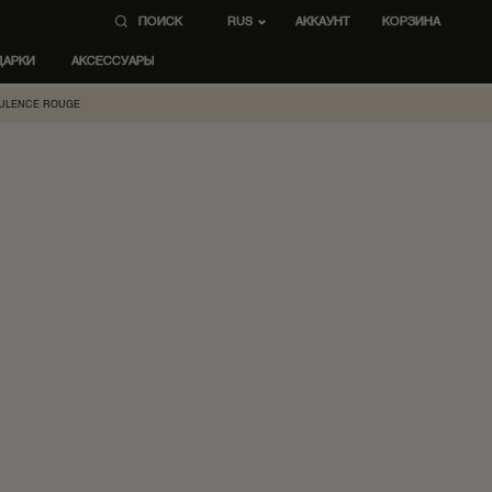
ПОИСК
AККАУНТ
КОРЗИНА
RUS
ДАРКИ
АКСЕССУАРЫ
ULENCE ROUGE