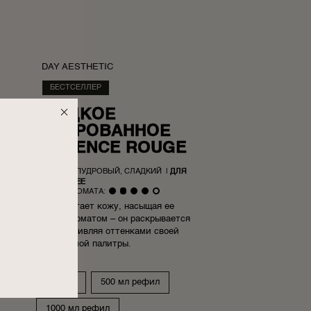
DAY AESTHETIC
БЕСТСЕЛЛЕР
ЖИДКОЕ
АРФЮМИРОВАННОЕ
ЛО OPULENCE ROUGE
НЫЙ, ЦВЕТОЧНЫЙ, ПУДРОВЫЙ, СЛАДКИЙ
|
ДЛЯ
НЕЕ
НТЕНСИВНОСТЬ АРОМАТА:
ошо очищает и питает кожу, насыщая ее
нным нишевым ароматом – он раскрывается
пенно, приятно удивляя оттенками своей
неисчерпаемой палитры.
300 мл
500 мл
500 мл рефил
1000 мл рефил