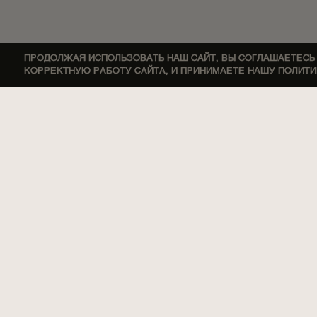
ПРОДОЛЖАЯ ИСПОЛЬЗОВАТЬ НАШ САЙТ, ВЫ СОГЛАШАЕТЕСЬ
КОРРЕКТНУЮ РАБОТУ САЙТА, И ПРИНИМАЕТЕ НАШУ ПОЛИТ
ОСНОВНІ НОТИ
АМБРА, БЕРГАМОТ, БОБЫ ТОНКА, ПАЧУЛИ, МАДАГ
НОТЫ СЕРДЦА
ПАЧУЛИ, МАДАГАСКАРСКАЯ ВАНИ