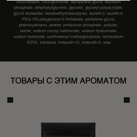
coco-betaine, coco-glucoside, dipropylene glycol, disodium
phosphate, ethylhexylglycerin, glycerin, glyceryl polyacrylate,
glycol distearate, hexamethylindanopyran, laureth-3, laureth-4,
PEG-150 polyglyceryl-2 tristearate, pentylene glycol,
phenoxyethanol, pinene, potassium phosphate, pullulan,
serine, sodium cocoyl isethionate, sodium hyaluronate,
sodium hydroxide, sunfloweroyl methylglucamide, tetrasodium
EDTA, trehalose, trideceth-15, trideceth-3, urea
ТОВАРЫ С ЭТИМ АРОМАТОМ