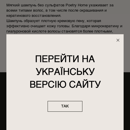
Мягкий шампунь без сульфатов Poetry Home ухаживает за
всеми типами волос, в том числе после окрашивания и
кератинового восстановления.
Шампунь образует плотную кремовую пену, которая
эффективно очищает кожу головы. Благодаря микрокератину и
гиалуроновой кислоте волосы становятся более плотными,
гладкими и лучше сохраняют яркость цвета.
Смягчающие органические компоненты оставляют на волосах
легкое кондиционирование и предотвращают сухость кожи
головы.
ПЕРЕЙТИ НА
УКРАЇНСЬКУ
ВЕРСІЮ САЙТУ
СОСТАВ
acetic acid, citrus limon peel oil, hydrolyzed wheat protein,
juniperus virginiana oil, propylene glycol, sodium benzoate,
ТАК
tetramethyl acetyloctahydronaphthalenes, parfum, limonene,
acrylates/beheneth-25 methacrylate copolymer, algin,
amodimethicone, aqua, benzoic acid, beta-caryophyllene,
caprylyl glycol, cetrimonium chloride, cocamidopropyl betaine,