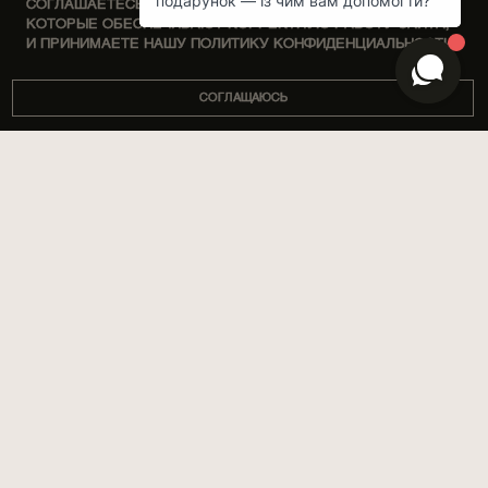
СОГЛАШАЕТЕСЬ НА ОБРАБОТКУ ФАЙЛОВ COOKIE,
КОТОРЫЕ ОБЕСПЕЧИВАЮТ КОРРЕКТНУЮ РАБОТУ САЙТА,
И ПРИНИМАЕТЕ НАШУ ПОЛИТИКУ КОНФИДЕНЦИАЛЬНОСТИ.
СОГЛАЩАЮСЬ
DISCOVERY SETS
О НАС
ДОМ
МАГАЗИНЫ
ПАРФЮМЫ
КОРПОРАТИВНЫЕ ПОДАРКИ
УХОД ЗА ТЕЛОМ
СОТРУДНИЧЕСТВО
SPA BY POETRY HOME
АРОМАТИЗАЦИЯ ПОМЕЩЕНИЙ
АРОМАСАШЕ
БЛОГ
ПОДАРКИ
ДОСТАВКА И ОПЛАТА
АКСЕССУАРЫ
ГАРАНТИИ И ВОЗВРАТ
ПУБЛИЧНАЯ ОФЕРТА
ПОЛИТИКА
КОНФИДЕНЦИАЛЬНОСТИ