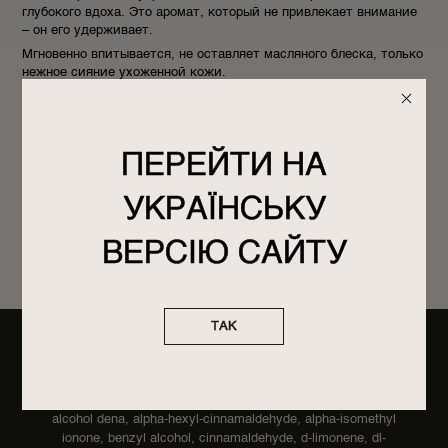
глубокого вдоха. Это аромат, который не привлекает внимание
– он его удерживает.
Мгновенно впитывается, не оставляет масляного блеска, только
нежное сияние ухоженной кожи.
Нанесите парфюмированное масло на кончики волос, во
впадину шеи, на декольте, на внутреннюю сторону запястья, на
кутикулы, локти или стопы. Распылите сухое масло на голени и
бедра, окутайте себя заботой и мягким ароматом. Если поверх
ПЕРЕЙТИ НА
нанести любимый аромат POETRY HOME, его ноты будут
звучать глубже и держаться дольше.
УКРАЇНСЬКУ
Тип аромата: перечно-ванильный свежий аромат с нотами
можжевельника, розового и черного перца. Ощущается легким
шлейфом, как аромат чистого, только что выстиранного белья.
ВЕРСІЮ САЙТУ
ТАК
СОСТАВ
parfum, citral, eugenol, hydroxycitronellal, linalool, coumarin,
alcohol dena, alpha-hexyl-cinnamaldehyde, alpha-isomethyl
ionone, benzyl alcohol, cinnamaldehyde, d-limonene, dl-