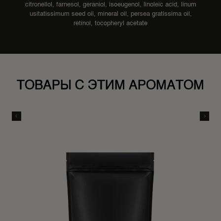
citronellol, farnesol, geraniol, isoeugenol, linoleic acid, linum
usitatissimum seed oil, mineral oil, persea gratissima оil,
retinol, tocopheryl acetate
ТОВАРЫ С ЭТИМ АРОМАТОМ