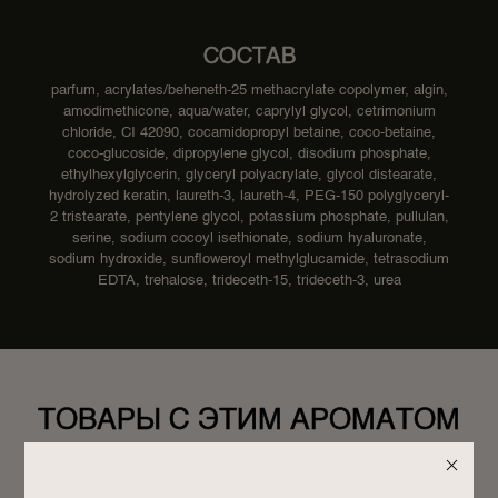
СОСТАВ
parfum, acrylates/beheneth-25 methacrylate copolymer, algin,
amodimethicone, aqua/water, caprylyl glycol, cetrimonium
chloride, CI 42090, cocamidopropyl betaine, coco-betaine,
coco-glucoside, dipropylene glycol, disodium phosphate,
ethylhexylglycerin, glyceryl polyacrylate, glycol distearate,
hydrolyzed keratin, laureth-3, laureth-4, PEG-150 polyglyceryl-
2 tristearate, pentylene glycol, potassium phosphate, pullulan,
serine, sodium cocoyl isethionate, sodium hyaluronate,
sodium hydroxide, sunfloweroyl methylglucamide, tetrasodium
EDTA, trehalose, trideceth-15, trideceth-3, urea
ТОВАРЫ С ЭТИМ АРОМАТОМ