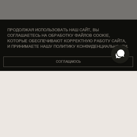
ПРОДОЛЖАЯ ИСПОЛЬЗОВАТЬ НАШ САЙТ, ВЫ
СОГЛАШАЕТЕСЬ НА ОБРАБОТКУ ФАЙЛОВ COOKIE,
КОТОРЫЕ ОБЕСПЕЧИВАЮТ КОРРЕКТНУЮ РАБОТУ САЙТА,
И ПРИНИМАЕТЕ НАШУ ПОЛИТИКУ КОНФИДЕНЦИАЛЬНОСТИ.
СОГЛАЩАЮСЬ
DISCOVERY SETS
О НАС
ДОМ
МАГАЗИНЫ
ПАРФЮМЫ
КОРПОРАТИВНЫЕ ПОДАРКИ
УХОД ЗА ТЕЛОМ
СОТРУДНИЧЕСТВО
SPA BY POETRY HOME
АРОМАТИЗАЦИЯ ПОМЕЩЕНИЙ
АРОМАСАШЕ
БЛОГ
ПОДАРКИ
ДОСТАВКА И ОПЛАТА