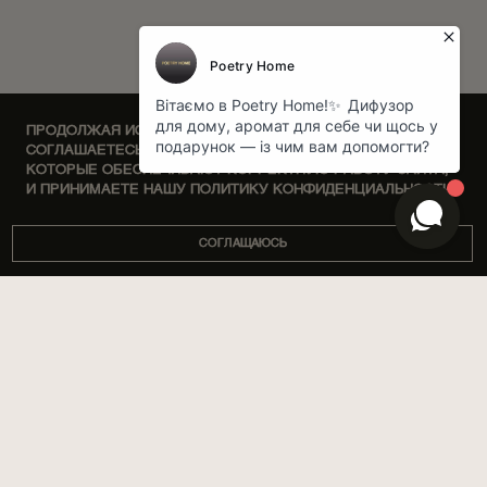
ПРОДОЛЖАЯ ИСПОЛЬЗОВАТЬ НАШ САЙТ, ВЫ
СОГЛАШАЕТЕСЬ НА ОБРАБОТКУ ФАЙЛОВ COOKIE,
КОТОРЫЕ ОБЕСПЕЧИВАЮТ КОРРЕКТНУЮ РАБОТУ САЙТА,
И ПРИНИМАЕТЕ НАШУ ПОЛИТИКУ КОНФИДЕНЦИАЛЬНОСТИ.
СОГЛАЩАЮСЬ
DISCOVERY SETS
О НАС
ДОМ
МАГАЗИНЫ
ПАРФЮМЫ
КОРПОРАТИВНЫЕ ПОДАРКИ
УХОД ЗА ТЕЛОМ
СОТРУДНИЧЕСТВО
SPA BY POETRY HOME
АРОМАТИЗАЦИЯ ПОМЕЩЕНИЙ
АРОМАСАШЕ
БЛОГ