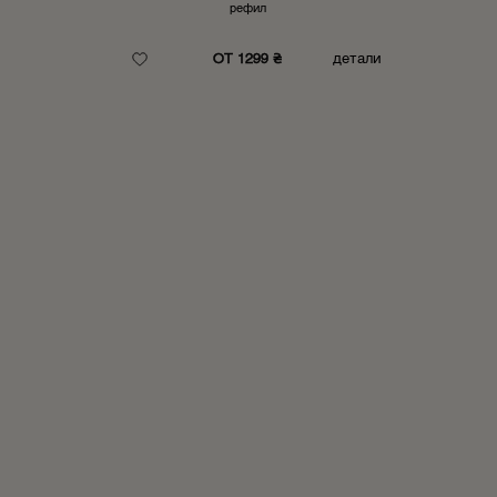
рефил
ОТ 1299 ₴
детали