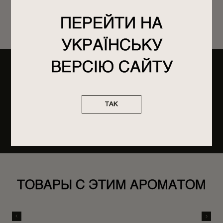
уловимыми, но безмерно магическими ароматами с фирменной
палитры Poetry Home.
ПЕРЕЙТИ НА
УКРАЇНСЬКУ
ВЕРСІЮ САЙТУ
СОСТАВ
ethylene vinyl acetate copolymer, parfum, hexyl cinnamal,
citral, eugenol, cinnamal, hydroxycitronellal, linalool,
ТАК
coumarin, citronellol, limonene, benzyl salicylate, amyl
cinnamal
ТОВАРЫ С ЭТИМ АРОМАТОМ