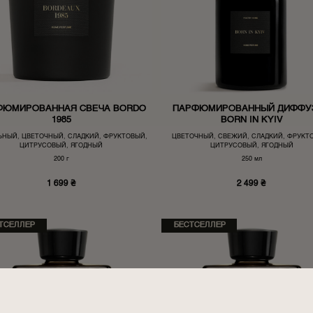
ФЮМИРОВАННАЯ СВЕЧА BORDO
ПАРФЮМИРОВАННЫЙ ДИФФУ
1985
BORN IN KYIV
ЬНЫЙ, ЦВЕТОЧНЫЙ, СЛАДКИЙ, ФРУКТОВЫЙ,
ЦВЕТОЧНЫЙ, СВЕЖИЙ, СЛАДКИЙ, ФРУКТ
ЦИТРУСОВЫЙ, ЯГОДНЫЙ
ЦИТРУСОВЫЙ, ЯГОДНЫЙ
200 г
250 мл
1 699
₴
2 499
₴
ТСЕЛЛЕР
БЕСТСЕЛЛЕР