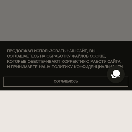
ПРОДОЛЖАЯ ИСПОЛЬЗОВАТЬ НАШ САЙТ, ВЫ
СОГЛАШАЕТЕСЬ НА ОБРАБОТКУ ФАЙЛОВ COOKIE,
КОТОРЫЕ ОБЕСПЕЧИВАЮТ КОРРЕКТНУЮ РАБОТУ САЙТА,
И ПРИНИМАЕТЕ НАШУ ПОЛИТИКУ КОНФИДЕНЦИАЛЬНОСТИ.
СОГЛАЩАЮСЬ
DISCOVERY SETS
О НАС
ДОМ
МАГАЗИНЫ
ПАРФЮМЫ
КОРПОРАТИВНЫЕ ПОДАРКИ
УХОД ЗА ТЕЛОМ
СОТРУДНИЧЕСТВО