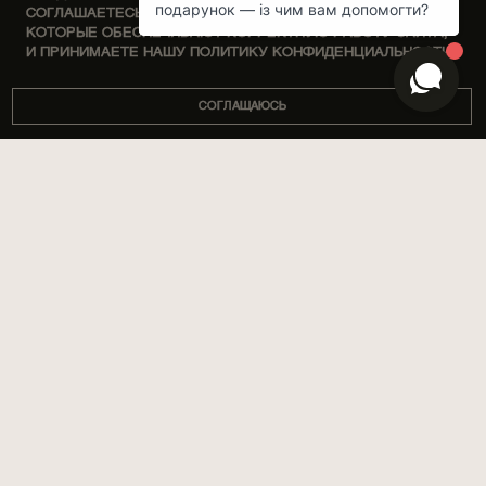
СОГЛАШАЕТЕСЬ НА ОБРАБОТКУ ФАЙЛОВ COOKIE,
КОТОРЫЕ ОБЕСПЕЧИВАЮТ КОРРЕКТНУЮ РАБОТУ САЙТА,
И ПРИНИМАЕТЕ НАШУ ПОЛИТИКУ КОНФИДЕНЦИАЛЬНОСТИ.
СОГЛАЩАЮСЬ
DISCOVERY SETS
О НАС
ДОМ
МАГАЗИНЫ
ПАРФЮМЫ
КОРПОРАТИВНЫЕ ПОДАРКИ
УХОД ЗА ТЕЛОМ
СОТРУДНИЧЕСТВО
SPA BY POETRY HOME
АРОМАТИЗАЦИЯ ПОМЕЩЕНИЙ
АРОМАСАШЕ
БЛОГ
ПОДАРКИ
ДОСТАВКА И ОПЛАТА
АКСЕССУАРЫ
ГАРАНТИИ И ВОЗВРАТ
ПУБЛИЧНАЯ ОФЕРТА
ПОЛИТИКА
КОНФИДЕНЦИАЛЬНОСТИ