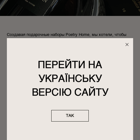
Создавая подарочные наборы Poetry Home, мы хотели, чтобы
ваши глаза сияли предвкушением дарения. Ведь ожидание
праздника – это праздник сам по себе.
Подарите близким ритуал ухода за руками, который каждый
раз создает приподнятое настроение. Формулы жидкого мыла и
ПЕРЕЙТИ НА
лосьона ухаживают за кожей рук, а утонченные композиции
дарят наслаждение.
УКРАЇНСЬКУ
Средства упакованы в элегантный черный бокс, украшенный
золотым тиснением, который будет уместен в любых случаях.
ВЕРСІЮ САЙТУ
Выберите средства с разными ароматами, чтобы
разнообразить ольфакторные впечатления, или с одинаковыми,
если хотите наслаждаться усиленным звучанием любимой
ТАК
композиции.
Жидкое мыло Poetry Home нежно очищает кожу, не
пересушивает ее и придает приятный аромат.
Лосьон питает и увлажняет, быстро впитывается, имеет