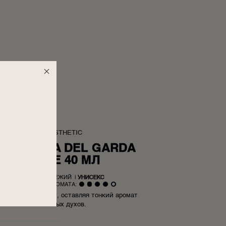
DAY AESTHETIC
ЬОН RIVA DEL GARDA
PALACE 40 МЛ
ЦВЕТОЧНЫЙ, СВЕЖИЙ
|
УНИСЕКС
НТЕНСИВНОСТЬ АРОМАТА:
и увлажняет кожу, оставляя тонкий аромат
изысканных духов.