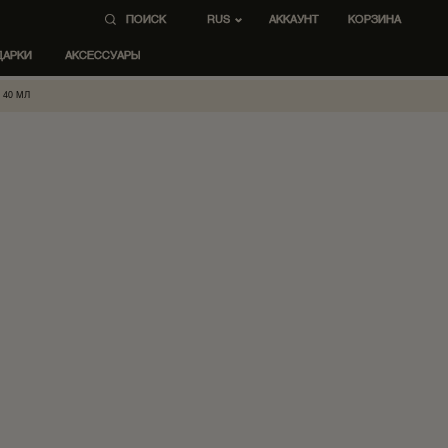
ПОИСК
AККАУНТ
КОРЗИНА
RUS
ДАРКИ
АКСЕССУАРЫ
 40 МЛ