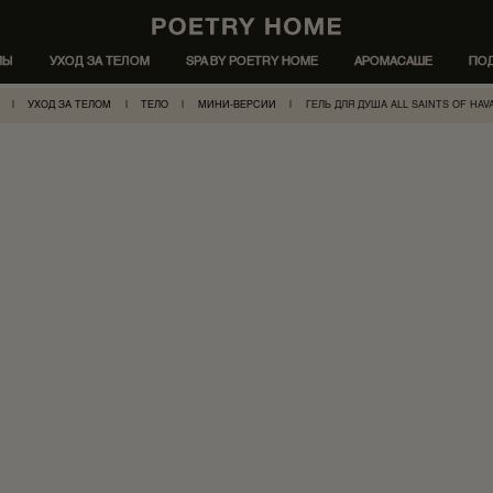
МЫ
УХОД ЗА ТЕЛОМ
SPA BY POETRY HOME
АРОМАСАШЕ
ПО
|
УХОД ЗА ТЕЛОМ
|
ТЕЛО
|
МИНИ-ВЕРСИИ
|
ГЕЛЬ ДЛЯ ДУША ALL SAINTS OF HAV