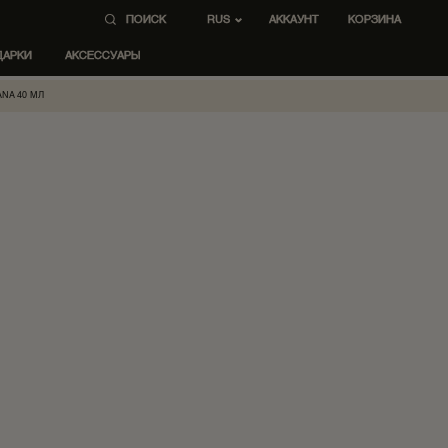
ПОИСК
AККАУНТ
КОРЗИНА
RUS
ДАРКИ
АКСЕССУАРЫ
ANA 40 МЛ