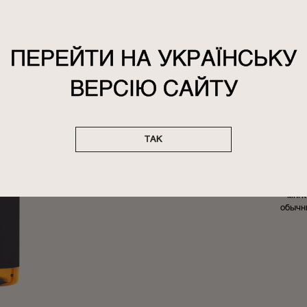
ПЕРЕЙТИ НА УКРАЇНСЬКУ
ВЕРСІЮ САЙТУ
Г
SAI
АМБР
ТАК
И
Откро
увлаж
мягк
обычн