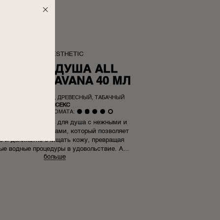
NIGHT AESTHETIC
ЕЛЬ ДЛЯ ДУША ALL
NTS OF HAVANA 40 МЛ
ОВЫЙ, МУСКУСНЫЙ, ДРЕВЕСНЫЙ, ТАБАЧНЫЙ
|
УНИСЕКС
НТЕНСИВНОСТЬ АРОМАТА:
йте для себя гель для душа с нежными и
няющими свойствами, который позволяет
о и деликатно очищать кожу, превращая
ые водные процедуры в удовольствие. А...
больше